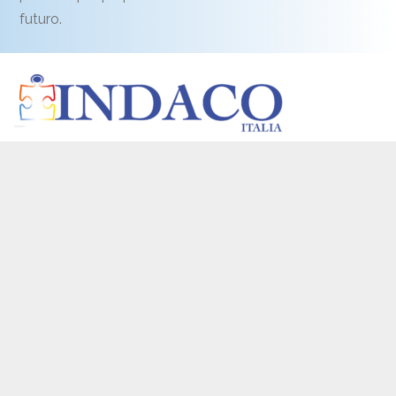
futuro.
Via Piave, 68 - Pordenone - PN
info@indacoitalia.it