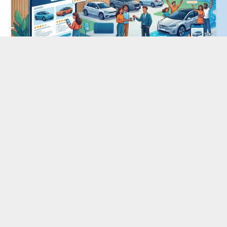
Customer experience settore
automotive
Indaco ha lavorato al fianco di una
concessionaria automotive premium con
12 sedi tra Veneto e Friuli Venezia Giulia
per…