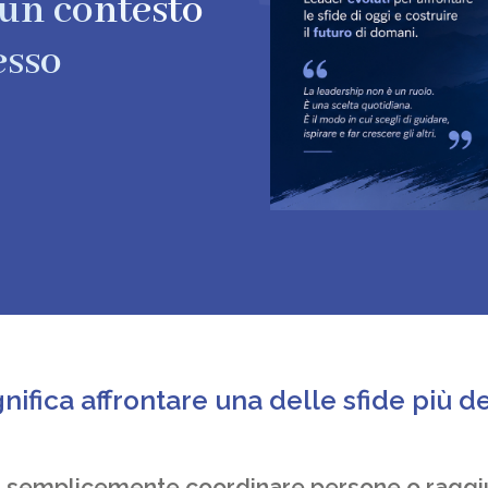
 un contesto
esso
nifica affrontare una delle sfide più d
a semplicemente coordinare persone o raggiu