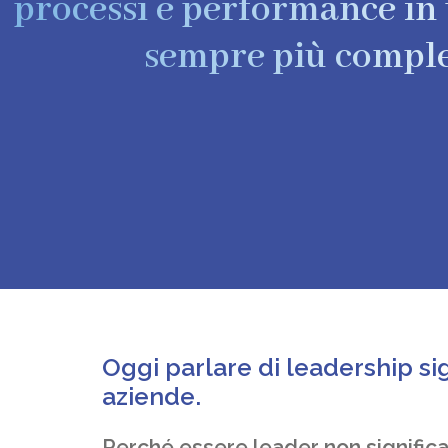
processi e performance in
sempre più compl
Oggi parlare di leadership sig
aziende.
Perché essere leader non signific